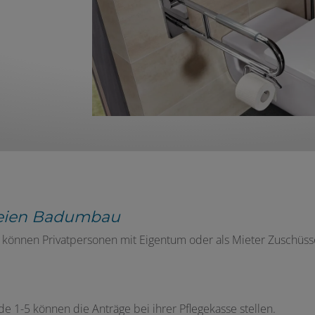
freien Badumbau
können Privatpersonen mit Eigentum oder als Mieter Zuschüss
e 1-5 können die Anträge bei ihrer Pflegekasse stellen.