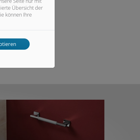
sere Seite nur mit
ierte Übersicht der
ie können Ihre
ptieren
!