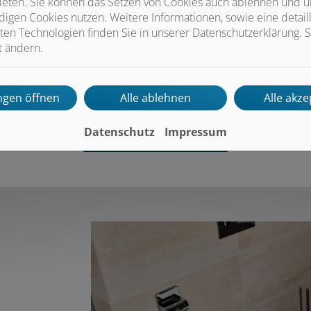
ieten. Sie können das Setzen von Cookies auch ablehnen und un
igen Cookies nutzen. Weitere Informationen, sowie eine detaill
ten Technologien finden Sie in unserer Datenschutzerklärung. S
t ändern.
ungen öffnen
Alle ablehnen
Alle akze
Jetzt ganz einfach und bequem online Termine anfragen
Datenschutz
Impressum
Termin vereinbaren