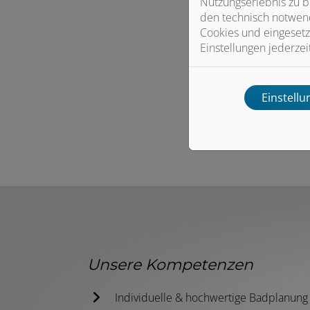
Nutzungserlebnis zu b
den technisch notwend
Cookies und eingesetz
Einstellungen jederzei
Einstell
Unsere Kompetenzen
Individuelle & hochwertige Badplanung