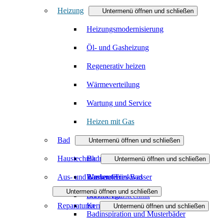
Heizung
Untermenü öffnen und schließen
Heizungsmodernisierung
Öl- und Gasheizung
Regenerativ heizen
Wärmeverteilung
Wartung und Service
Heizen mit Gas
Bad
Untermenü öffnen und schließen
Haustechnik
Badmodernisierung
Untermenü öffnen und schließen
Aus- und Umbauten
Barrierefreies Bad
Wasser / Trinkwasser
Untermenü öffnen und schließen
Badanfrage
Service Haustechnik
Reparaturen
Kernbohrung
Untermenü öffnen und schließen
Badinspiration und Musterbäder