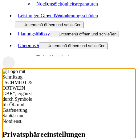
Notdienst
Schönheitsreparaturen
Leistungen Gewerbekunden
Versicherungsschäden
Untermenü öffnen und schließen
Planungshilfen
Heizsysteme
Untermenü öffnen und schließen
Über uns
Sanitäranlagen
Heizungsanfrage-Assistent
Untermenü öffnen und schließen
Badanfrage-Assistent
Unternehmen
3D-Badplaner
Partner
Aktuelles
ELEMENTS⁺
Downloads
Referenzen
Privatsphäre­einstellungen