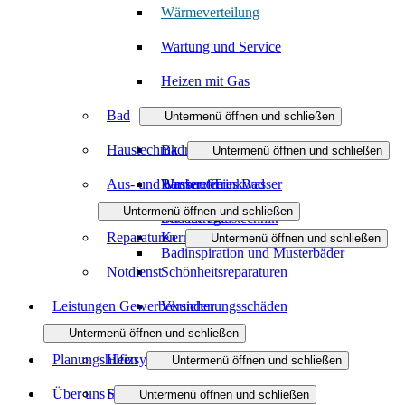
Wärmeverteilung
Wartung und Service
Heizen mit Gas
Bad
Untermenü öffnen und schließen
Haustechnik
Badmodernisierung
Untermenü öffnen und schließen
Aus- und Umbauten
Barrierefreies Bad
Wasser / Trinkwasser
Untermenü öffnen und schließen
Badanfrage
Service Haustechnik
Reparaturen
Kernbohrung
Untermenü öffnen und schließen
Badinspiration und Musterbäder
Notdienst
Schönheitsreparaturen
Leistungen Gewerbekunden
Versicherungsschäden
Untermenü öffnen und schließen
Planungshilfen
Heizsysteme
Untermenü öffnen und schließen
Über uns
Sanitäranlagen
Heizungsanfrage-Assistent
Untermenü öffnen und schließen