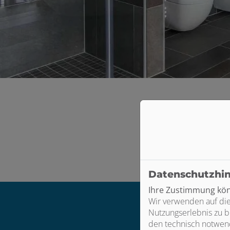
 öffnen und schließen
 und schließen
schließen
Bitte das
Cookie-Con
Datenschutzhi
Ihre Zustimmung könn
Wir verwenden auf die
Footer - Kontaktdaten und Öffnungszei
Nutzungserlebnis zu b
den technisch notwend