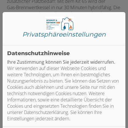
zusätzlicher Platzbedarf: Mit dem Kit 65 wird der
Gas-Brennwertkessel in nur 30 Minuten hybridfähig. Die
vormontierte Schnittstelle zwischen Kessel und
Wärmepumpe ist die optimale, gesetzeskonforme
Lösung bei Havarien oder budget- und zeitkritischen
Modernisierungen. Ab Einbau des Kit 65 bleiben bis zu
Privatsphäre­einstellungen
fünf Jahre Zeit, den regenerativen Anteil von 65 % –
in dem Fall die Wärmepumpen-Außeneinheit –
nachzurüsten.
Datenschutzhinweise
Ihre Zustimmung können Sie jederzeit widerrufen.
Vorteile von Kit 65
Wir verwenden auf dieser Webseite Cookies und
• Hybridtechnologie: zukunftssichere Hybridheizung
weitere Technologien, um Ihnen ein bestmögliches
kombiniert Gas-Brennwert mit Wärmepumpe
Nutzungserlebnis zu bieten. Sie können das Setzen von
• Günstiger Problemlöser: bei Havarien kann schnell
Cookies auch ablehnen und unsere Seite nur mit den
geholfen werden, die Nachrüstung einer Wärmepumpe
technisch notwendigen Cookies nutzen. Weitere
ist später möglich
Informationen, sowie eine detaillierte Übersicht der
• Gesetzeskonform: Einhaltung der 65-%-erneuerbare-
Cookies und eingesetzten Technologien finden Sie in
Energien-Vorgabe
unserer Datenschutzerklärung. Sie können Ihre
• Schnell & intuitiv: Installation hinter dem Kessel,
Einstellungen jederzeit ändern.
Montagezeit ca. 30 Minuten
• Innovativ: derzeit keine vergleichbare Lösung auf dem