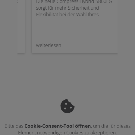
 als
Die neue Compress Hybrid 5800i G
sorgt für mehr Sicherheit und
Das 
Flexibilität bei der Wahl Ihres
Ansc
ein
passenden Wärmeerzeugers. Heute
der 
und in Zukunft.
wiss
ent
Rein
hen
hygi
weiterlesen
weit
best
ie
Besc
des
vorb
eme.
Bitte das
Cookie-Consent-Tool öffnen
, um die für dieses
Element notwendigen Cookies zu akzeptieren.