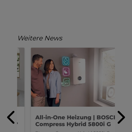
Weitere News
All-in-One Heizung | BOSCH
Du
ll?
Compress Hybrid 5800i G
Um
Pfl