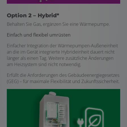
Option 2 – Hybrid*
Behalten Sie Gas, ergänzen Sie eine Wärmepumpe.
Einfach und flexibel umrüsten
Einfacher Integration der Wärmepumpen-Außeneinheit
an die im Gerät integrierte Hybrideinheit dauert nicht
länger als einen Tag. Weitere zusätzliche Änderungen
am Heizsystem sind nicht notwendig.
Erfüllt die Anforderungen des Gebäudeenergiegesetzes
(GEG) – für maximale Flexibilität und Zukunftssicherheit.