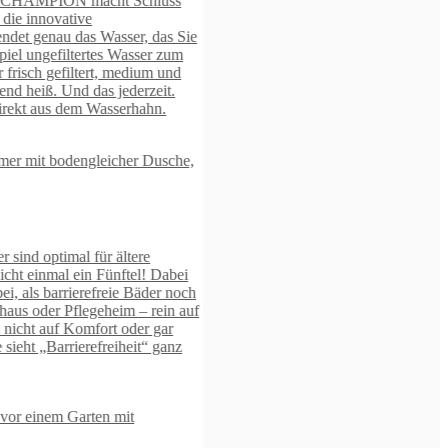
e
h
f