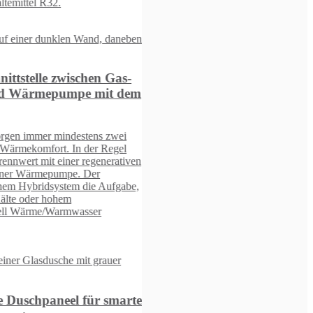
m
en
,
e