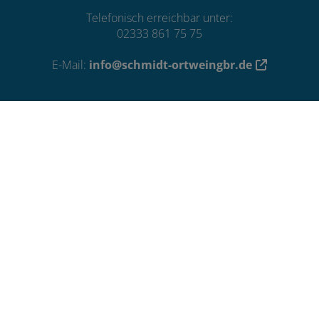
Telefonisch erreichbar unter:
02333 861 75 75
E-Mail:
info@schmidt-ortweingbr.de
Öffnungszeiten
Montag – Freitag:
07:30 – 16:00 Uhr
Sonn- und Feiertage:
08:00 – 22:00 Uhr (Notdienst)