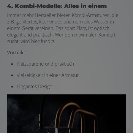
4. Kombi-Modelle: Alles in einem
Immer mehr Hersteller bieten Kombi-Armaturen, die
z. B. gefiltertes, kochendes und normales Wasser in
einem Gerät vereinen. Das spart Platz, ist optisch
elegant und praktisch. Wer den maximalen Komfort
sucht, wird hier fündig.
Vorteile:
Platzsparend und praktisch
Vielseitigkeit in einer Armatur
Elegantes Design