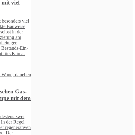
l
m
en