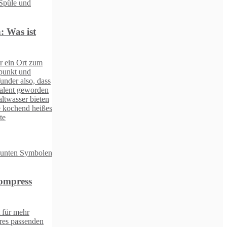
s
n
n
es