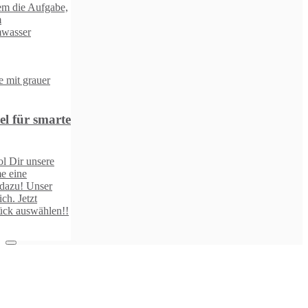
,
e
!