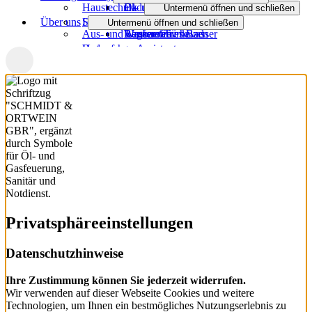
Haustechnik
Öl- und Gasheizung
Badmodernisierung
Untermenü öffnen und schließen
Über uns
Sanitäranlagen
Heizungsanfrage-Assistent
Untermenü öffnen und schließen
Aus- und Umbauten
Regenerativ heizen
Barrierefreies Bad
Wasser / Trinkwasser
Badanfrage-Assistent
Unternehmen
Untermenü öffnen und schließen
Wärmeverteilung
Badanfrage
Service Haustechnik
Reparaturen
3D-Badplaner
Partner
Kernbohrung
Untermenü öffnen und schließen
Wartung und Service
Badinspiration und Musterbäder
Notdienst
Aktuelles
Schönheitsreparaturen
ELEMENTS⁺
Heizen mit Gas
Downloads
Versicherungsschäden
Referenzen
Privatsphäre­einstellungen
Datenschutzhinweise
Ihre Zustimmung können Sie jederzeit widerrufen.
Wir verwenden auf dieser Webseite Cookies und weitere
Technologien, um Ihnen ein bestmögliches Nutzungserlebnis zu