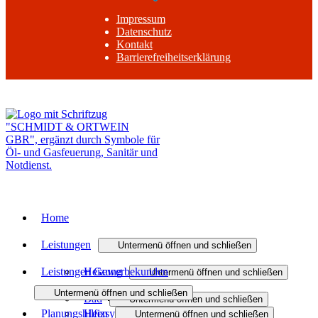
Impressum
Datenschutz
Kontakt
Barrierefreiheitserklärung
Zurück nach oben
Home
Leistungen
Untermenü öffnen und schließen
Leistungen Gewerbekunden
Heizung
Untermenü öffnen und schließen
Untermenü öffnen und schließen
Bad
Heizungsmodernisierung
Untermenü öffnen und schließen
Planungshilfen
Heizsysteme
Untermenü öffnen und schließen